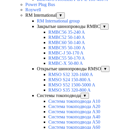
Power Plug Bus
Roywell
RM International
▼
RM International group
Закрытые шинопроводы RMBC
▼
RMBC56 35-240 A
RMBC52 50-140 A
RMBC60 50-140 A
RMBC95 50-100 А
RMBC-J 50-170 A
RMBC55 50-170 A
RMBC-X 50-80 A
Открытые шинопроводы RMSO
▼
RMSO S32 320-1600 A
RMSO S24 150-800 A
RMSO S52 1500-5000 A
RMSO S35 320-800 A
Системы токоподвода
▼
Система токоподвода А10
Система токоподвода А20
Система токоподвода А30
Система токоподвода А40
Система токоподвода А50
Система токоподвода А60