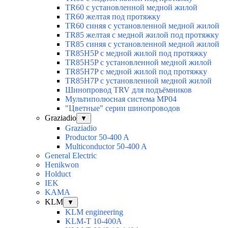
TR60 с установленной медной жилой
TR60 желтая под протяжку
TR60 синяя с установленной медной жилой
TR85 желтая с медной жилой под протяжку
TR85 синяя с установленной медной жилой
TR85H5P с медной жилой под протяжку
TR85H5P с установленной медной жилой
TR85H7P с медной жилой под протяжку
TR85H7P с установленной медной жилой
Шинопровод TRV для подъёмников
Мультиполюсная система MP04
"Цветные" серии шинопроводов
Graziadio
▼
Graziadio
Productor 50-400 A
Multiconductor 50-400 A
General Electric
Henikwon
Holduct
IEK
KAMA
KLM
▼
KLM engineering
KLM-T 10-400A