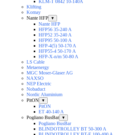
KLM-T 0842 10-140A
Klifting
Komay
Nante HFP
▼
Nante HFP
HFP56 35-240 A
HFP52 35-240 A
HFP95 50-100 A
HFP-4(5) 50-170 A
HFP55-4 50-170 А
HFP-X-n/m 50-80 A
LS Cable
Metaenergy
MGC Moser-Glaser AG
NAXSO
NEP Electric
Nobaduct
Nordic Aluminium
PitON
▼
PitON
ET 40-140 A
Pogliano BusBar
▼
Pogliano BusBar
BLINDOTROLLEY BT 50-300 A
BLINDOTROLLEY BT-E 100-400 A