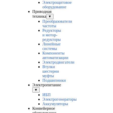
Электрощитовое
оборудование
Приводная
техника
▼
Преобразователи
частоты
Редукторы
и мотор-
редукторы
Линейные
системы
Компоненты
автоматизации
Электродвигатели
Втулки
шестерни
муфты
Подшипники
Электропитание
▼
ИБП
Электрогенераторы
Аккумуляторы
Конвейерное
оборудование