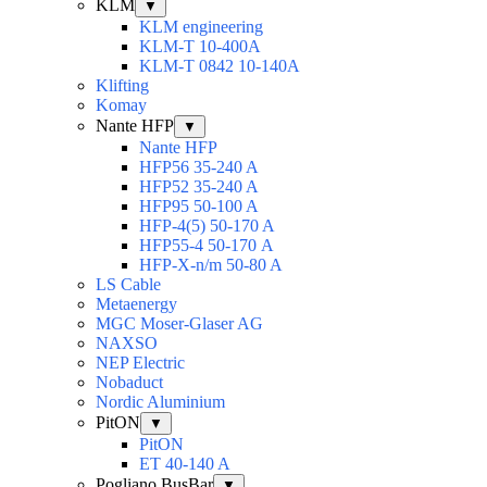
KLM
▼
KLM engineering
KLM-T 10-400A
KLM-T 0842 10-140A
Klifting
Komay
Nante HFP
▼
Nante HFP
HFP56 35-240 A
HFP52 35-240 A
HFP95 50-100 A
HFP-4(5) 50-170 A
HFP55-4 50-170 А
HFP-X-n/m 50-80 A
LS Cable
Metaenergy
MGC Moser-Glaser AG
NAXSO
NEP Electric
Nobaduct
Nordic Aluminium
PitON
▼
PitON
ET 40-140 A
Pogliano BusBar
▼