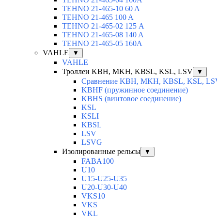
TEHNO 21-465-10 60 A
TEHNO 21-465 100 A
TEHNO 21-465-02 125 А
TEHNO 21-465-08 140 A
TEHNO 21-465-05 160A
VAHLE
▼
VAHLE
Троллеи KBH, MKH, KBSL, KSL, LSV
▼
Сравнение KBH, MKH, KBSL, KSL, LS
KBHF (пружинное соединение)
KBHS (винтовое соединение)
KSL
KSLI
KBSL
LSV
LSVG
Изолированные рельсы
▼
FABA100
U10
U15-U25-U35
U20-U30-U40
VKS10
VKS
VKL