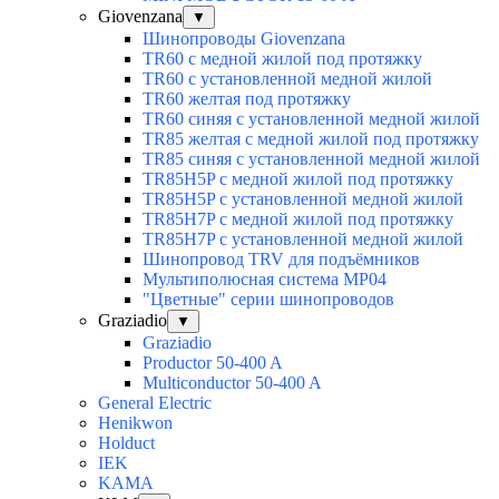
Giovenzana
▼
Шинопроводы Giovenzana
TR60 с медной жилой под протяжку
TR60 с установленной медной жилой
TR60 желтая под протяжку
TR60 синяя с установленной медной жилой
TR85 желтая с медной жилой под протяжку
TR85 синяя с установленной медной жилой
TR85H5P с медной жилой под протяжку
TR85H5P с установленной медной жилой
TR85H7P с медной жилой под протяжку
TR85H7P с установленной медной жилой
Шинопровод TRV для подъёмников
Мультиполюсная система MP04
"Цветные" серии шинопроводов
Graziadio
▼
Graziadio
Productor 50-400 A
Multiconductor 50-400 A
General Electric
Henikwon
Holduct
IEK
KAMA