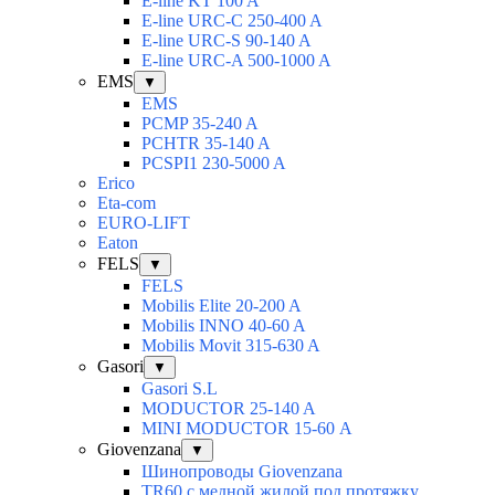
E-line KT 100 A
E-line URC-C 250-400 A
E-line URC-S 90-140 A
E-line URC-A 500-1000 A
EMS
▼
EMS
PCMP 35-240 A
PCHTR 35-140 A
PCSPI1 230-5000 A
Erico
Eta-com
EURO-LIFT
Eaton
FELS
▼
FELS
Mobilis Elite 20-200 A
Mobilis INNO 40-60 A
Mobilis Movit 315-630 A
Gasori
▼
Gasori S.L
MODUCTOR 25-140 A
MINI MODUCTOR 15-60 А
Giovenzana
▼
Шинопроводы Giovenzana
TR60 с медной жилой под протяжку