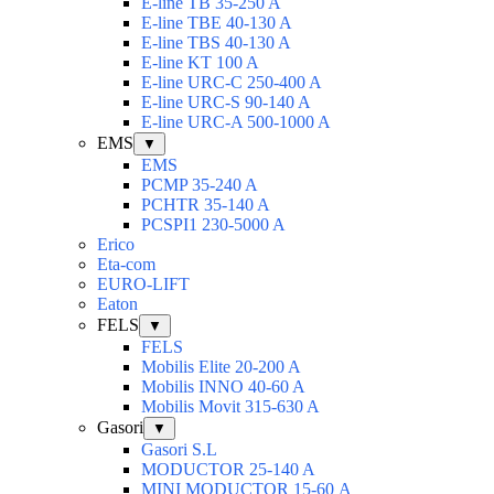
E-line TB 35-250 A
E-line TBE 40-130 A
E-line TBS 40-130 A
E-line KT 100 A
E-line URC-C 250-400 A
E-line URC-S 90-140 A
E-line URC-A 500-1000 A
EMS
▼
EMS
PCMP 35-240 A
PCHTR 35-140 A
PCSPI1 230-5000 A
Erico
Eta-com
EURO-LIFT
Eaton
FELS
▼
FELS
Mobilis Elite 20-200 A
Mobilis INNO 40-60 A
Mobilis Movit 315-630 A
Gasori
▼
Gasori S.L
MODUCTOR 25-140 A
MINI MODUCTOR 15-60 А