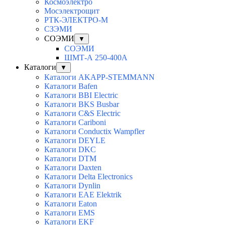
Космоэлектро
Мосэлектрощит
РТК-ЭЛЕКТРО-М
СЗЭМИ
СОЭМИ
▼
СОЭМИ
ШМТ-А 250-400А
Каталоги
▼
Каталоги AKAPP-STEMMANN
Каталоги Bafen
Каталоги BBI Electric
Каталоги BKS Busbar
Каталоги C&S Electric
Каталоги Cariboni
Каталоги Conductix Wampfler
Каталоги DEYLE
Каталоги DKC
Каталоги DTM
Каталоги Daxten
Каталоги Delta Electronics
Каталоги Dynlin
Каталоги EAE Elektrik
Каталоги Eaton
Каталоги EMS
Каталоги EKF