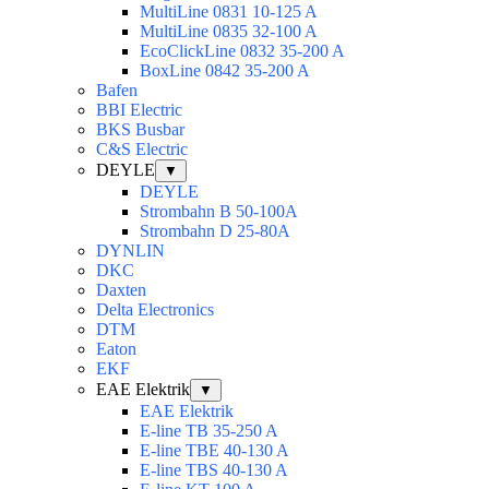
MultiLine 0831 10-125 A
MultiLine 0835 32-100 A
EcoClickLine 0832 35-200 A
BoxLine 0842 35-200 A
Bafen
BBI Electric
BKS Busbar
C&S Electric
DEYLE
▼
DEYLE
Strombahn B 50-100A
Strombahn D 25-80A
DYNLIN
DKC
Daxten
Delta Electronics
DTM
Eaton
EKF
EAE Elektrik
▼
EAE Elektrik
E-line TB 35-250 A
E-line TBE 40-130 A
E-line TBS 40-130 A