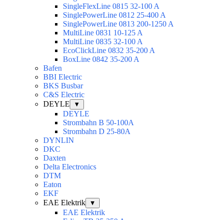
SingleFlexLine 0815 32-100 A
SinglePowerLine 0812 25-400 A
SinglePowerLine 0813 200-1250 A
MultiLine 0831 10-125 A
MultiLine 0835 32-100 A
EcoClickLine 0832 35-200 A
BoxLine 0842 35-200 A
Bafen
BBI Electric
BKS Busbar
C&S Electric
DEYLE
▼
DEYLE
Strombahn B 50-100A
Strombahn D 25-80A
DYNLIN
DKC
Daxten
Delta Electronics
DTM
Eaton
EKF
EAE Elektrik
▼
EAE Elektrik