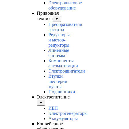
Электрощитовое
оборудование
Приводная
техника
▼
Преобразователи
частоты
Редукторы
и мотор-
редукторы
Линейные
системы
Компоненты
автоматизации
Электродвигатели
Втулки
шестерни
муфты
Подшипники
Электропитание
▼
ИБП
Электрогенераторы
Аккумуляторы
Конвейерное
оборудование