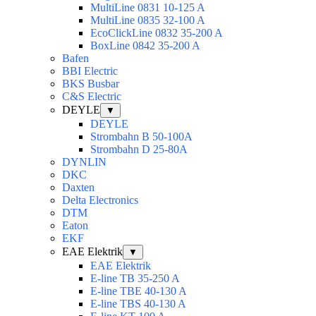
MultiLine 0831 10-125 A
MultiLine 0835 32-100 A
EcoClickLine 0832 35-200 A
BoxLine 0842 35-200 A
Bafen
BBI Electric
BKS Busbar
C&S Electric
DEYLE
▼
DEYLE
Strombahn B 50-100A
Strombahn D 25-80A
DYNLIN
DKC
Daxten
Delta Electronics
DTM
Eaton
EKF
EAE Elektrik
▼
EAE Elektrik
E-line TB 35-250 A
E-line TBE 40-130 A
E-line TBS 40-130 A