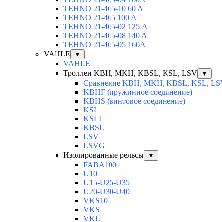
TEHNO 21-465-10 60 A
TEHNO 21-465 100 A
TEHNO 21-465-02 125 А
TEHNO 21-465-08 140 A
TEHNO 21-465-05 160A
VAHLE
▼
VAHLE
Троллеи KBH, MKH, KBSL, KSL, LSV
▼
Сравнение KBH, MKH, KBSL, KSL, LS
KBHF (пружинное соединение)
KBHS (винтовое соединение)
KSL
KSLI
KBSL
LSV
LSVG
Изолированные рельсы
▼
FABA100
U10
U15-U25-U35
U20-U30-U40
VKS10
VKS
VKL