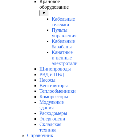
Крановое
оборудование
▼
Кабельные
тележки
Пульты
управления
Кабельные
барабаны
Канатные
и цепные
электротали
Шинопроводы
РВД и ПВД
Насосы
Вентиляторы
Теплообменники
Компрессоры
Модульные
здания
Расходомеры
Энергоцепи
Складская
техника
Справочник