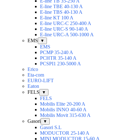
E-line TB 35-250 A
E-line TBE 40-130 A
E-line TBS 40-130 A
E-line KT 100 A
E-line URC-C 250-400 A
E-line URC-S 90-140 A
E-line URC-A 500-1000 A
EMS
▼
EMS
PCMP 35-240 A
PCHTR 35-140 A
PCSPI1 230-5000 A
Erico
Eta-com
EURO-LIFT
Eaton
FELS
▼
FELS
Mobilis Elite 20-200 A
Mobilis INNO 40-60 A
Mobilis Movit 315-630 A
Gasori
▼
Gasori S.L
MODUCTOR 25-140 A
MINI MODUCTOR 15-60 А