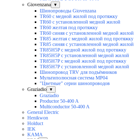
Giovenzana
▼
Шинопроводы Giovenzana
TR60 с медной жилой под протяжку
TR60 с установленной медной жилой
TR60 желтая под протяжку
TR60 синяя с установленной медной жилой
TR85 желтая с медной жилой под протяжку
TR85 синяя с установленной медной жилой
TR85H5P с медной жилой под протяжку
TR85H5P с установленной медной жилой
TR85H7P с медной жилой под протяжку
TR85H7P с установленной медной жилой
Шинопровод TRV для подъёмников
Мультиполюсная система MP04
"Цветные" серии шинопроводов
Graziadio
▼
Graziadio
Productor 50-400 A
Multiconductor 50-400 A
General Electric
Henikwon
Holduct
IEK
KAMA