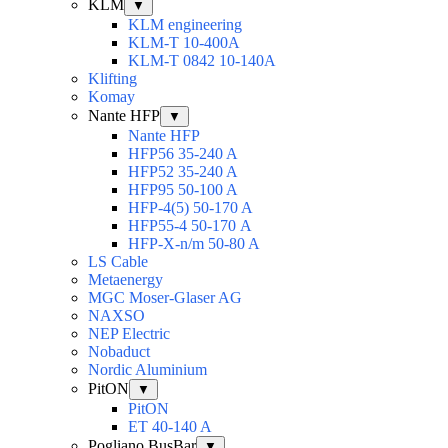
KLM
▼
KLM engineering
KLM-T 10-400A
KLM-T 0842 10-140A
Klifting
Komay
Nante HFP
▼
Nante HFP
HFP56 35-240 A
HFP52 35-240 A
HFP95 50-100 A
HFP-4(5) 50-170 A
HFP55-4 50-170 А
HFP-X-n/m 50-80 A
LS Cable
Metaenergy
MGC Moser-Glaser AG
NAXSO
NEP Electric
Nobaduct
Nordic Aluminium
PitON
▼
PitON
ET 40-140 A
Pogliano BusBar
▼