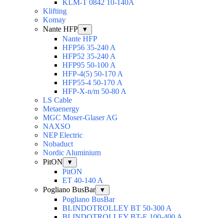
KLM-T 0842 10-140A
Klifting
Komay
Nante HFP
▼
Nante HFP
HFP56 35-240 A
HFP52 35-240 A
HFP95 50-100 A
HFP-4(5) 50-170 A
HFP55-4 50-170 А
HFP-X-n/m 50-80 A
LS Cable
Metaenergy
MGC Moser-Glaser AG
NAXSO
NEP Electric
Nobaduct
Nordic Aluminium
PitON
▼
PitON
ET 40-140 A
Pogliano BusBar
▼
Pogliano BusBar
BLINDOTROLLEY BT 50-300 A
BLINDOTROLLEY BT-E 100-400 A