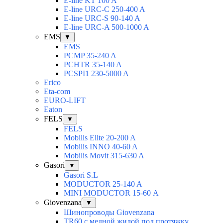
E-line KT 100 A
E-line URC-C 250-400 A
E-line URC-S 90-140 A
E-line URC-A 500-1000 A
EMS
▼
EMS
PCMP 35-240 A
PCHTR 35-140 A
PCSPI1 230-5000 A
Erico
Eta-com
EURO-LIFT
Eaton
FELS
▼
FELS
Mobilis Elite 20-200 A
Mobilis INNO 40-60 A
Mobilis Movit 315-630 A
Gasori
▼
Gasori S.L
MODUCTOR 25-140 A
MINI MODUCTOR 15-60 А
Giovenzana
▼
Шинопроводы Giovenzana
TR60 с медной жилой под протяжку