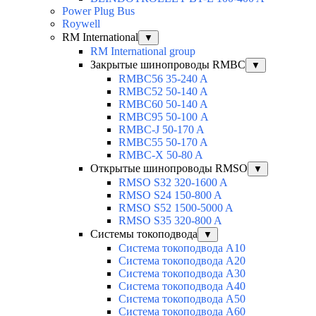
Power Plug Bus
Roywell
RM International
▼
RM International group
Закрытые шинопроводы RMBC
▼
RMBC56 35-240 A
RMBC52 50-140 A
RMBC60 50-140 A
RMBC95 50-100 А
RMBC-J 50-170 A
RMBC55 50-170 A
RMBC-X 50-80 A
Открытые шинопроводы RMSO
▼
RMSO S32 320-1600 A
RMSO S24 150-800 A
RMSO S52 1500-5000 A
RMSO S35 320-800 A
Системы токоподвода
▼
Система токоподвода А10
Система токоподвода А20
Система токоподвода А30
Система токоподвода А40
Система токоподвода А50
Система токоподвода А60