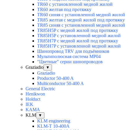
TR60 с установленной медной жилой
TR60 желтая под протяжку
TR60 синяя с установленной медной жилой
TR85 желтая с медной жилой под протяжку
TR85 синяя с установленной медной жилой
TR85H5P с медной жилой под протяжку
TR85H5P с установленной медной жилой
TR85H7P с медной жилой под протяжку
TR85H7P с установленной медной жилой
Шинопровод TRV для подъёмников
Мультиполюсная система MP04
"Цветные" серии шинопроводов
Graziadio
▼
Graziadio
Productor 50-400 A
Multiconductor 50-400 A
General Electric
Henikwon
Holduct
IEK
KAMA
KLM
▼
KLM engineering
KLM-T 10-400A