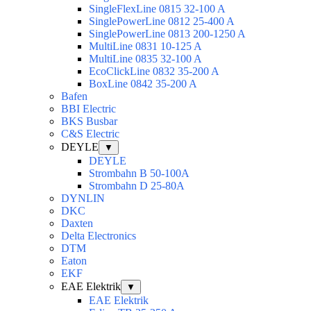
SingleFlexLine 0815 32-100 A
SinglePowerLine 0812 25-400 A
SinglePowerLine 0813 200-1250 A
MultiLine 0831 10-125 A
MultiLine 0835 32-100 A
EcoClickLine 0832 35-200 A
BoxLine 0842 35-200 A
Bafen
BBI Electric
BKS Busbar
C&S Electric
DEYLE
▼
DEYLE
Strombahn B 50-100A
Strombahn D 25-80A
DYNLIN
DKC
Daxten
Delta Electronics
DTM
Eaton
EKF
EAE Elektrik
▼
EAE Elektrik