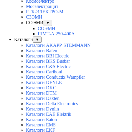
Космоэлектро
Мосэлектрощит
РТК-ЭЛЕКТРО-М
СЗЭМИ
СОЭМИ
▼
СОЭМИ
ШМТ-А 250-400А
Каталоги
▼
Каталоги AKAPP-STEMMANN
Каталоги Bafen
Каталоги BBI Electric
Каталоги BKS Busbar
Каталоги C&S Electric
Каталоги Cariboni
Каталоги Conductix Wampfler
Каталоги DEYLE
Каталоги DKC
Каталоги DTM
Каталоги Daxten
Каталоги Delta Electronics
Каталоги Dynlin
Каталоги EAE Elektrik
Каталоги Eaton
Каталоги EMS
Каталоги EKF