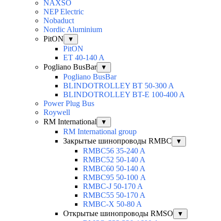
NAXSO
NEP Electric
Nobaduct
Nordic Aluminium
PitON
▼
PitON
ET 40-140 A
Pogliano BusBar
▼
Pogliano BusBar
BLINDOTROLLEY BT 50-300 A
BLINDOTROLLEY BT-E 100-400 A
Power Plug Bus
Roywell
RM International
▼
RM International group
Закрытые шинопроводы RMBC
▼
RMBC56 35-240 A
RMBC52 50-140 A
RMBC60 50-140 A
RMBC95 50-100 А
RMBC-J 50-170 A
RMBC55 50-170 A
RMBC-X 50-80 A
Открытые шинопроводы RMSO
▼