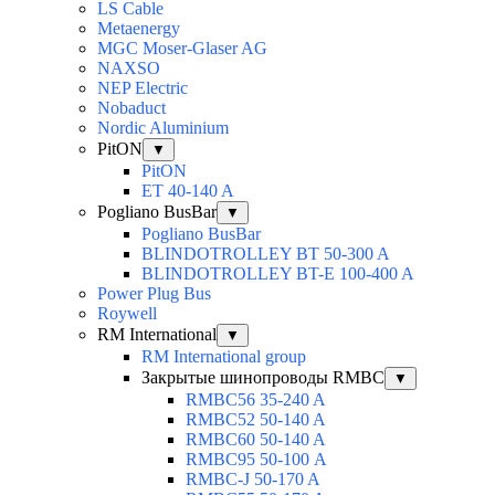
LS Cable
Metaenergy
MGC Moser-Glaser AG
NAXSO
NEP Electric
Nobaduct
Nordic Aluminium
PitON
▼
PitON
ET 40-140 A
Pogliano BusBar
▼
Pogliano BusBar
BLINDOTROLLEY BT 50-300 A
BLINDOTROLLEY BT-E 100-400 A
Power Plug Bus
Roywell
RM International
▼
RM International group
Закрытые шинопроводы RMBC
▼
RMBC56 35-240 A
RMBC52 50-140 A
RMBC60 50-140 A
RMBC95 50-100 А
RMBC-J 50-170 A