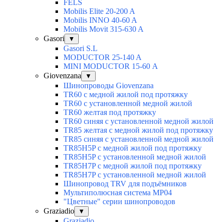
FELS
Mobilis Elite 20-200 A
Mobilis INNO 40-60 A
Mobilis Movit 315-630 A
Gasori
▼
Gasori S.L
MODUCTOR 25-140 A
MINI MODUCTOR 15-60 А
Giovenzana
▼
Шинопроводы Giovenzana
TR60 с медной жилой под протяжку
TR60 с установленной медной жилой
TR60 желтая под протяжку
TR60 синяя с установленной медной жилой
TR85 желтая с медной жилой под протяжку
TR85 синяя с установленной медной жилой
TR85H5P с медной жилой под протяжку
TR85H5P с установленной медной жилой
TR85H7P с медной жилой под протяжку
TR85H7P с установленной медной жилой
Шинопровод TRV для подъёмников
Мультиполюсная система MP04
"Цветные" серии шинопроводов
Graziadio
▼
Graziadio