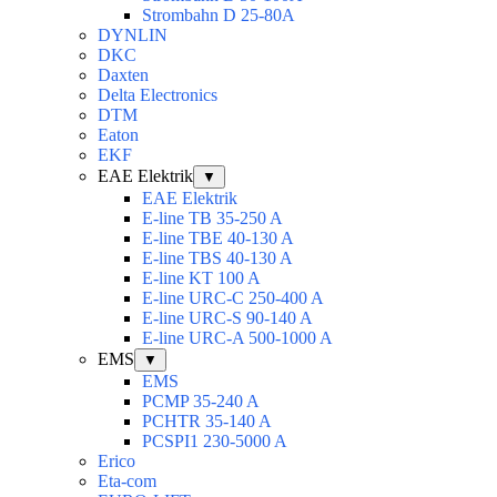
Strombahn D 25-80A
DYNLIN
DKC
Daxten
Delta Electronics
DTM
Eaton
EKF
EAE Elektrik
▼
EAE Elektrik
E-line TB 35-250 A
E-line TBE 40-130 A
E-line TBS 40-130 A
E-line KT 100 A
E-line URC-C 250-400 A
E-line URC-S 90-140 A
E-line URC-A 500-1000 A
EMS
▼
EMS
PCMP 35-240 A
PCHTR 35-140 A
PCSPI1 230-5000 A
Erico
Eta-com