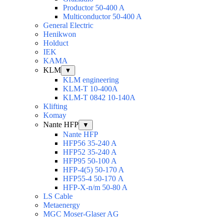
Productor 50-400 A
Multiconductor 50-400 A
General Electric
Henikwon
Holduct
IEK
KAMA
KLM
▼
KLM engineering
KLM-T 10-400A
KLM-T 0842 10-140A
Klifting
Komay
Nante HFP
▼
Nante HFP
HFP56 35-240 A
HFP52 35-240 A
HFP95 50-100 A
HFP-4(5) 50-170 A
HFP55-4 50-170 А
HFP-X-n/m 50-80 A
LS Cable
Metaenergy
MGC Moser-Glaser AG