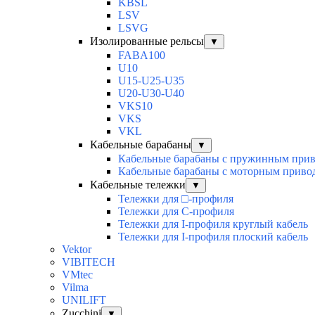
KBSL
LSV
LSVG
Изолированные рельсы
▼
FABA100
U10
U15-U25-U35
U20-U30-U40
VKS10
VKS
VKL
Кабельные барабаны
▼
Кабельные барабаны с пружинным при
Кабельные барабаны с моторным приво
Кабельные тележки
▼
Тележки для □-профиля
Тележки для С-профиля
Тележки для I-профиля круглый кабель
Тележки для I-профиля плоский кабель
Vektor
VIBITECH
VMtec
Vilma
UNILIFT
Zucchini
▼