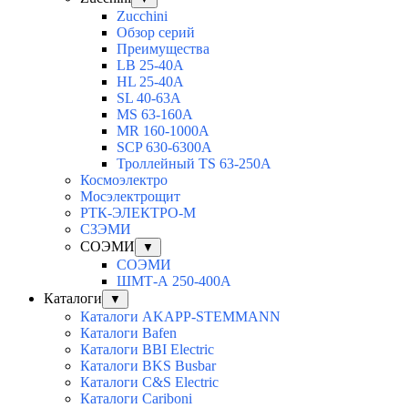
Zucchini
Обзор серий
Преимущества
LB 25-40A
HL 25-40A
SL 40-63A
MS 63-160A
MR 160-1000A
SCP 630-6300A
Троллейный TS 63-250A
Космоэлектро
Мосэлектрощит
РТК-ЭЛЕКТРО-М
СЗЭМИ
СОЭМИ
▼
СОЭМИ
ШМТ-А 250-400А
Каталоги
▼
Каталоги AKAPP-STEMMANN
Каталоги Bafen
Каталоги BBI Electric
Каталоги BKS Busbar
Каталоги C&S Electric
Каталоги Cariboni