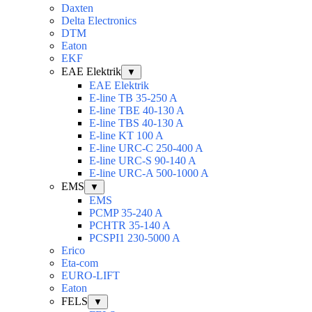
Daxten
Delta Electronics
DTM
Eaton
EKF
EAE Elektrik
▼
EAE Elektrik
E-line TB 35-250 A
E-line TBE 40-130 A
E-line TBS 40-130 A
E-line KT 100 A
E-line URC-C 250-400 A
E-line URC-S 90-140 A
E-line URC-A 500-1000 A
EMS
▼
EMS
PCMP 35-240 A
PCHTR 35-140 A
PCSPI1 230-5000 A
Erico
Eta-com
EURO-LIFT
Eaton
FELS
▼