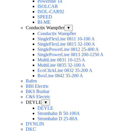
Powerline 14
ISOLCAR
ISOL-CAR92
SPEED
BI-ME
Conductix Wampfler
▼
Conductix Wampfler
SingleFlexLine 0811 10-100 A
SingleFlexLine 0815 32-100 A
SinglePowerLine 0812 25-400 A
SinglePowerLine 0813 200-1250 A
MultiLine 0831 10-125 A
MultiLine 0835 32-100 A
EcoClickLine 0832 35-200 A
BoxLine 0842 35-200 A
Bafen
BBI Electric
BKS Busbar
C&S Electric
DEYLE
▼
DEYLE
Strombahn B 50-100A
Strombahn D 25-80A
DYNLIN
DKC