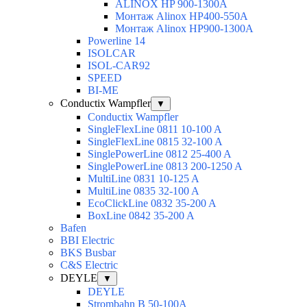
ALINOX HP 900-1300A
Монтаж Alinox HP400-550A
Монтаж Alinox HP900-1300A
Powerline 14
ISOLCAR
ISOL-CAR92
SPEED
BI-ME
Conductix Wampfler
▼
Conductix Wampfler
SingleFlexLine 0811 10-100 A
SingleFlexLine 0815 32-100 A
SinglePowerLine 0812 25-400 A
SinglePowerLine 0813 200-1250 A
MultiLine 0831 10-125 A
MultiLine 0835 32-100 A
EcoClickLine 0832 35-200 A
BoxLine 0842 35-200 A
Bafen
BBI Electric
BKS Busbar
C&S Electric
DEYLE
▼
DEYLE
Strombahn B 50-100A