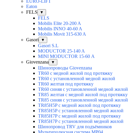
EURO-LIFT
Eaton
FELS
▼
FELS
Mobilis Elite 20-200 A
Mobilis INNO 40-60 A
Mobilis Movit 315-630 A
Gasori
▼
Gasori S.L
MODUCTOR 25-140 A
MINI MODUCTOR 15-60 А
Giovenzana
▼
Шинопроводы Giovenzana
TR60 с медной жилой под протяжку
TR60 с установленной медной жилой
TR60 желтая под протяжку
TR60 синяя с установленной медной жилой
TR85 желтая с медной жилой под протяжку
TR85 синяя с установленной медной жилой
TR85H5P с медной жилой под протяжку
TR85H5P с установленной медной жилой
TR85H7P с медной жилой под протяжку
TR85H7P с установленной медной жилой
Шинопровод TRV для подъёмников
Мультиполюсная система MP04