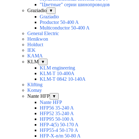
"Цветные" серии шинопроводов
Graziadio
▼
Graziadio
Productor 50-400 A
Multiconductor 50-400 A
General Electric
Henikwon
Holduct
IEK
KAMA
KLM
▼
KLM engineering
KLM-T 10-400A
KLM-T 0842 10-140A
Klifting
Komay
Nante HFP
▼
Nante HFP
HFP56 35-240 A
HFP52 35-240 A
HFP95 50-100 A
HFP-4(5) 50-170 A
HFP55-4 50-170 А
HFP-X-n/m 50-80 A