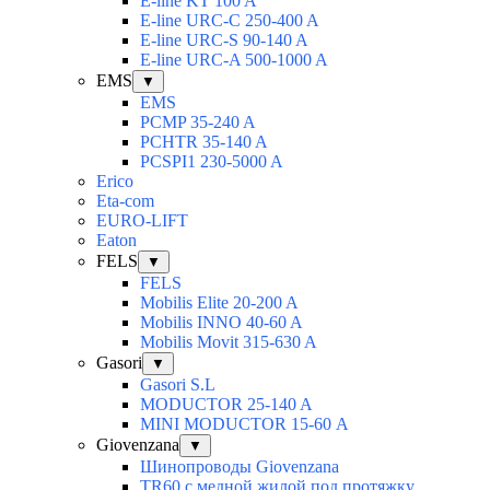
E-line KT 100 A
E-line URC-C 250-400 A
E-line URC-S 90-140 A
E-line URC-A 500-1000 A
EMS
▼
EMS
PCMP 35-240 A
PCHTR 35-140 A
PCSPI1 230-5000 A
Erico
Eta-com
EURO-LIFT
Eaton
FELS
▼
FELS
Mobilis Elite 20-200 A
Mobilis INNO 40-60 A
Mobilis Movit 315-630 A
Gasori
▼
Gasori S.L
MODUCTOR 25-140 A
MINI MODUCTOR 15-60 А
Giovenzana
▼
Шинопроводы Giovenzana
TR60 с медной жилой под протяжку