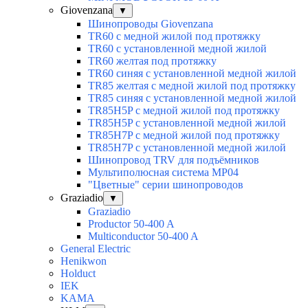
Giovenzana
▼
Шинопроводы Giovenzana
TR60 с медной жилой под протяжку
TR60 с установленной медной жилой
TR60 желтая под протяжку
TR60 синяя с установленной медной жилой
TR85 желтая с медной жилой под протяжку
TR85 синяя с установленной медной жилой
TR85H5P с медной жилой под протяжку
TR85H5P с установленной медной жилой
TR85H7P с медной жилой под протяжку
TR85H7P с установленной медной жилой
Шинопровод TRV для подъёмников
Мультиполюсная система MP04
"Цветные" серии шинопроводов
Graziadio
▼
Graziadio
Productor 50-400 A
Multiconductor 50-400 A
General Electric
Henikwon
Holduct
IEK
KAMA