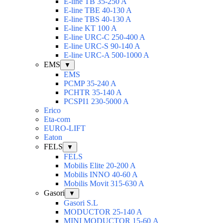
E-line TB 35-250 A
E-line TBE 40-130 A
E-line TBS 40-130 A
E-line KT 100 A
E-line URC-C 250-400 A
E-line URC-S 90-140 A
E-line URC-A 500-1000 A
EMS
▼
EMS
PCMP 35-240 A
PCHTR 35-140 A
PCSPI1 230-5000 A
Erico
Eta-com
EURO-LIFT
Eaton
FELS
▼
FELS
Mobilis Elite 20-200 A
Mobilis INNO 40-60 A
Mobilis Movit 315-630 A
Gasori
▼
Gasori S.L
MODUCTOR 25-140 A
MINI MODUCTOR 15-60 А