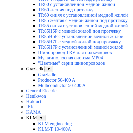
TR60 с установленной медной жилой
TR60 желтая под протяжку
TR60 синяя с установленной медной жилой
TR85 желтая с медной жилой под протяжку
TR85 синяя с установленной медной жилой
TR85H5P с медной жилой под протяжку
TR85H5P с установленной медной жилой
TR85H7P с медной жилой под протяжку
TR85H7P с установленной медной жилой
Шинопровод TRV для подъёмников
Мультиполюсная система MP04
"Цветные" серии шинопроводов
Graziadio
▼
Graziadio
Productor 50-400 A
Multiconductor 50-400 A
General Electric
Henikwon
Holduct
IEK
KAMA
KLM
▼
KLM engineering
KLM-T 10-400A