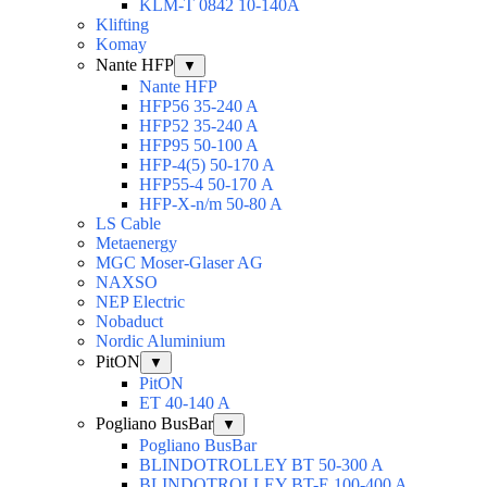
KLM-T 0842 10-140A
Klifting
Komay
Nante HFP
▼
Nante HFP
HFP56 35-240 A
HFP52 35-240 A
HFP95 50-100 A
HFP-4(5) 50-170 A
HFP55-4 50-170 А
HFP-X-n/m 50-80 A
LS Cable
Metaenergy
MGC Moser-Glaser AG
NAXSO
NEP Electric
Nobaduct
Nordic Aluminium
PitON
▼
PitON
ET 40-140 A
Pogliano BusBar
▼
Pogliano BusBar
BLINDOTROLLEY BT 50-300 A
BLINDOTROLLEY BT-E 100-400 A