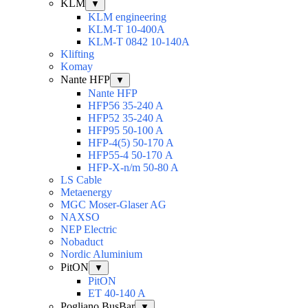
KLM
▼
KLM engineering
KLM-T 10-400A
KLM-T 0842 10-140A
Klifting
Komay
Nante HFP
▼
Nante HFP
HFP56 35-240 A
HFP52 35-240 A
HFP95 50-100 A
HFP-4(5) 50-170 A
HFP55-4 50-170 А
HFP-X-n/m 50-80 A
LS Cable
Metaenergy
MGC Moser-Glaser AG
NAXSO
NEP Electric
Nobaduct
Nordic Aluminium
PitON
▼
PitON
ET 40-140 A
Pogliano BusBar
▼