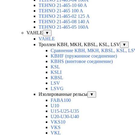
TEHNO 21-465-10 60 A
TEHNO 21-465 100 A
TEHNO 21-465-02 125 А
TEHNO 21-465-08 140 A
TEHNO 21-465-05 160A
VAHLE
▼
VAHLE
Троллеи KBH, MKH, KBSL, KSL, LSV
▼
Сравнение KBH, MKH, KBSL, KSL, LS
KBHF (пружинное соединение)
KBHS (винтовое соединение)
KSL
KSLI
KBSL
LSV
LSVG
Изолированные рельсы
▼
FABA100
U10
U15-U25-U35
U20-U30-U40
VKS10
VKS
VKL