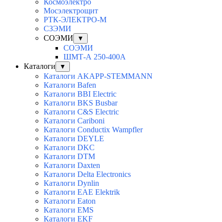
Космоэлектро
Мосэлектрощит
РТК-ЭЛЕКТРО-М
СЗЭМИ
СОЭМИ
▼
СОЭМИ
ШМТ-А 250-400А
Каталоги
▼
Каталоги AKAPP-STEMMANN
Каталоги Bafen
Каталоги BBI Electric
Каталоги BKS Busbar
Каталоги C&S Electric
Каталоги Cariboni
Каталоги Conductix Wampfler
Каталоги DEYLE
Каталоги DKC
Каталоги DTM
Каталоги Daxten
Каталоги Delta Electronics
Каталоги Dynlin
Каталоги EAE Elektrik
Каталоги Eaton
Каталоги EMS
Каталоги EKF