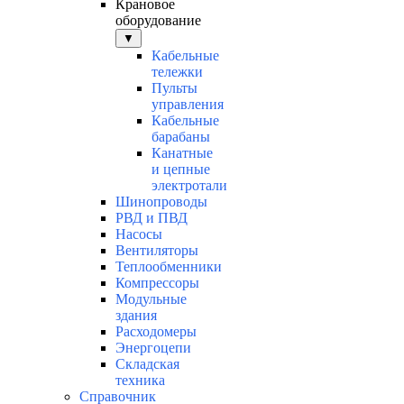
Крановое
оборудование
▼
Кабельные
тележки
Пульты
управления
Кабельные
барабаны
Канатные
и цепные
электротали
Шинопроводы
РВД и ПВД
Насосы
Вентиляторы
Теплообменники
Компрессоры
Модульные
здания
Расходомеры
Энергоцепи
Складская
техника
Справочник