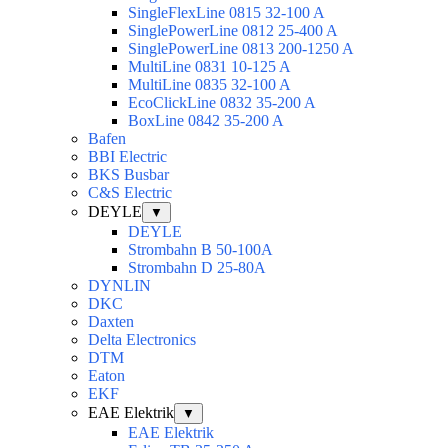
SingleFlexLine 0815 32-100 A
SinglePowerLine 0812 25-400 A
SinglePowerLine 0813 200-1250 A
MultiLine 0831 10-125 A
MultiLine 0835 32-100 A
EcoClickLine 0832 35-200 A
BoxLine 0842 35-200 A
Bafen
BBI Electric
BKS Busbar
C&S Electric
DEYLE
▼
DEYLE
Strombahn B 50-100A
Strombahn D 25-80A
DYNLIN
DKC
Daxten
Delta Electronics
DTM
Eaton
EKF
EAE Elektrik
▼
EAE Elektrik