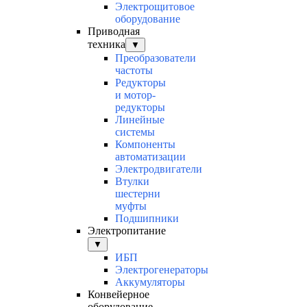
Электрощитовое
оборудование
Приводная
техника
▼
Преобразователи
частоты
Редукторы
и мотор-
редукторы
Линейные
системы
Компоненты
автоматизации
Электродвигатели
Втулки
шестерни
муфты
Подшипники
Электропитание
▼
ИБП
Электрогенераторы
Аккумуляторы
Конвейерное
оборудование