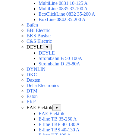
MultiLine 0831 10-125 A
MultiLine 0835 32-100 A
EcoClickLine 0832 35-200 A
BoxLine 0842 35-200 A
Bafen
BBI Electric
BKS Busbar
C&S Electric
DEYLE
▼
DEYLE
Strombahn B 50-100A
Strombahn D 25-80A
DYNLIN
DKC
Daxten
Delta Electronics
DTM
Eaton
EKF
EAE Elektrik
▼
EAE Elektrik
E-line TB 35-250 A
E-line TBE 40-130 A
E-line TBS 40-130 A