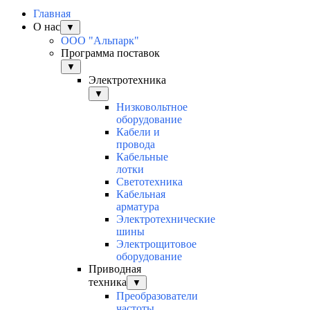
Главная
О нас
▼
ООО "Альпарк"
Программа поставок
▼
Электротехника
▼
Низковольтное
оборудование
Кабели и
провода
Кабельные
лотки
Светотехника
Кабельная
арматура
Электротехнические
шины
Электрощитовое
оборудование
Приводная
техника
▼
Преобразователи
частоты