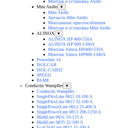
Монтаж и установка Atollo
Mini Atollo
▼
Mini Atollo
Запчасти Mini Atollo
Монтажные приспособления
Монтаж и установка Mini Atollo
ALINOX
▼
ALINOX HP 400-550A
ALINOX HP 900-1300A
Монтаж Alinox HP400-550A
Монтаж Alinox HP900-1300A
Powerline 14
ISOLCAR
ISOL-CAR92
SPEED
BI-ME
Conductix Wampfler
▼
Conductix Wampfler
SingleFlexLine 0811 10-100 A
SingleFlexLine 0815 32-100 A
SinglePowerLine 0812 25-400 A
SinglePowerLine 0813 200-1250 A
MultiLine 0831 10-125 A
MultiLine 0835 32-100 A
EcoClickLine 0832 35-200 A