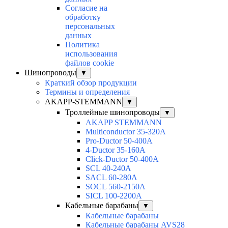
Согласие на
обработку
персональных
данных
Политика
использования
файлов cookie
Шинопроводы
▼
Краткий обзор продукции
Термины и определения
AKAPP-STEMMANN
▼
Троллейные шинопроводы
▼
AKAPP STEMMANN
Multiconductor 35-320А
Pro-Ductor 50-400А
4-Ductor 35-160А
Click-Ductor 50-400А
SCL 40-240А
SACL 60-280А
SOCL 560-2150А
SICL 100-2200А
Кабельные барабаны
▼
Кабельные барабаны
Кабельные барабаны AVS28